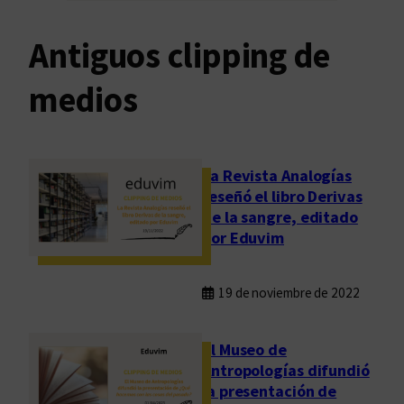
Antiguos clipping de
medios
La Revista Analogías
reseñó el libro Derivas
de la sangre, editado
por Eduvim
19 de noviembre de 2022
El Museo de
Antropologías difundió
la presentación de