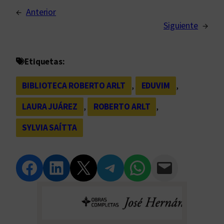
←
Anterior
Siguiente
→
Etiquetas:
BIBLIOTECA ROBERTO ARLT
, 
EDUVIM
, 
LAURA JUÁREZ
, 
ROBERTO ARLT
, 
SYLVIA SAÍTTA
Compartir en Facebook
Compartir en LinkedIn
Compartir en Twitter
Compartir en Telegram
Compartir en WhatsApp
Compartir vía Email