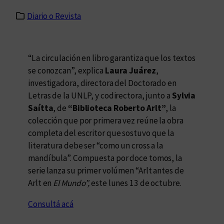
Diario o Revista
“La circulación en libro garantiza que los textos
se conozcan”, explica
Laura Juárez
,
investigadora, directora del Doctorado en
Letras de la UNLP, y codirectora, junto a
Sylvia
Saítta
, de
“Biblioteca Roberto Arlt”
, la
colección que por primera vez reúne la obra
completa del escritor que sostuvo que la
literatura debe ser “como un cross a la
mandíbula”. Compuesta por doce tomos, la
serie lanza su primer volúmen “Arlt antes de
Arlt en
El Mundo”,
este lunes 13 de octubre.
Consultá acá