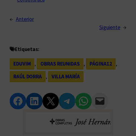
←
Anterior
Siguiente
→
Etiquetas:
EDUVIM
, 
OBRAS REUNIDAS
, 
PÁGINA12
, 
RAÚL DORRA
, 
VILLA MARÍA
Compartir en Facebook
Compartir en LinkedIn
Compartir en Twitter
Compartir en Telegram
Compartir en WhatsApp
Compartir vía Email