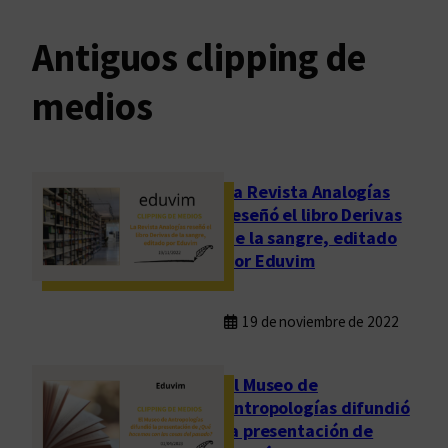
Antiguos clipping de
medios
La Revista Analogías
reseñó el libro Derivas
de la sangre, editado
por Eduvim
19 de noviembre de 2022
El Museo de
Antropologías difundió
la presentación de