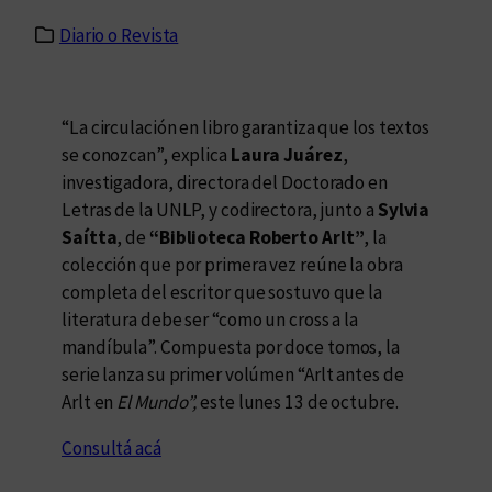
Diario o Revista
“La circulación en libro garantiza que los textos
se conozcan”, explica
Laura Juárez
,
investigadora, directora del Doctorado en
Letras de la UNLP, y codirectora, junto a
Sylvia
Saítta
, de
“Biblioteca Roberto Arlt”
, la
colección que por primera vez reúne la obra
completa del escritor que sostuvo que la
literatura debe ser “como un cross a la
mandíbula”. Compuesta por doce tomos, la
serie lanza su primer volúmen “Arlt antes de
Arlt en
El Mundo”,
este lunes 13 de octubre.
Consultá acá