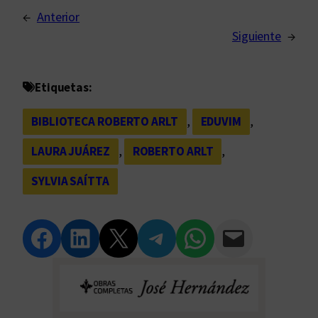
←
Anterior
Siguiente
→
Etiquetas:
BIBLIOTECA ROBERTO ARLT
, 
EDUVIM
, 
LAURA JUÁREZ
, 
ROBERTO ARLT
, 
SYLVIA SAÍTTA
Compartir en Facebook
Compartir en LinkedIn
Compartir en Twitter
Compartir en Telegram
Compartir en WhatsApp
Compartir vía Email