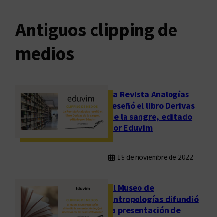
Antiguos clipping de
medios
La Revista Analogías
reseñó el libro Derivas
de la sangre, editado
por Eduvim
19 de noviembre de 2022
El Museo de
Antropologías difundió
la presentación de