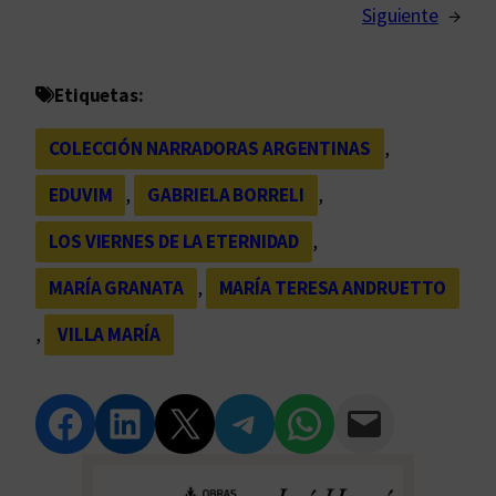
Siguiente
→
Etiquetas:
COLECCIÓN NARRADORAS ARGENTINAS
, 
EDUVIM
, 
GABRIELA BORRELI
, 
LOS VIERNES DE LA ETERNIDAD
, 
MARÍA GRANATA
, 
MARÍA TERESA ANDRUETTO
, 
VILLA MARÍA
Compartir en Facebook
Compartir en LinkedIn
Compartir en Twitter
Compartir en Telegram
Compartir en WhatsApp
Compartir vía Email