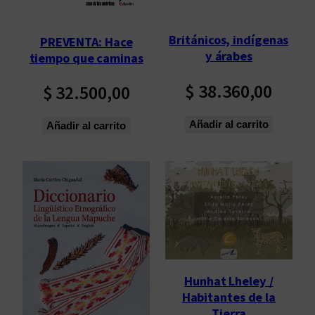
o
s
Británicos, indígenas
PREVENTA: Hace
ú
y árabes
tiempo que caminas
l
t
$
38.360,00
$
32.500,00
i
m
Añadir al carrito
Añadir al carrito
o
s
Hunhat Lheley /
Habitantes de la
Tierra