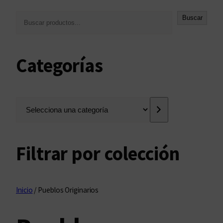
B
Buscar
u
s
c
Categorías
a
r
S
e
l
e
Filtrar por colección
c
c
i
o
Inicio
/ Pueblos Originarios
n
a