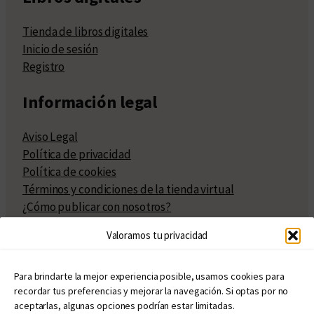
Tienda de libros digitales
Inicio de sesión
Registro
Información legal
Aviso Legal
Política de privacidad
Política de cookies
Términos y condiciones de la tienda virtual
¿Cómo publicar con nosotros?
Compra y venta de derechos
Valoramos tu privacidad
Políticas de publicación
Facturación
Políticas de coedición
Para brindarte la mejor experiencia posible, usamos cookies para
recordar tus preferencias y mejorar la navegación. Si optas por no
Atribuciones
aceptarlas, algunas opciones podrían estar limitadas.