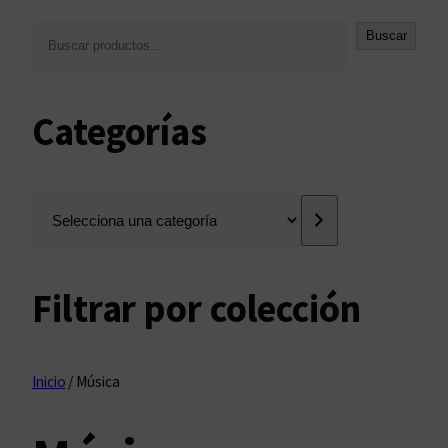
B
Buscar
u
s
c
Categorías
a
r
S
e
l
e
Filtrar por colección
c
c
i
o
Inicio
/ Música
n
a