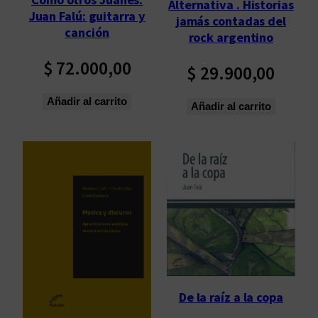
Alternativa . Historias
ú
Juan Falú: guitarra y
jamás contadas del
l
canción
rock argentino
t
$
72.000,00
i
$
29.900,00
m
o
Añadir al carrito
Añadir al carrito
s
De la raíz a la copa