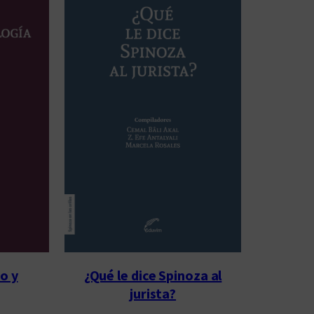
o y
¿Qué le dice Spinoza al
jurista?