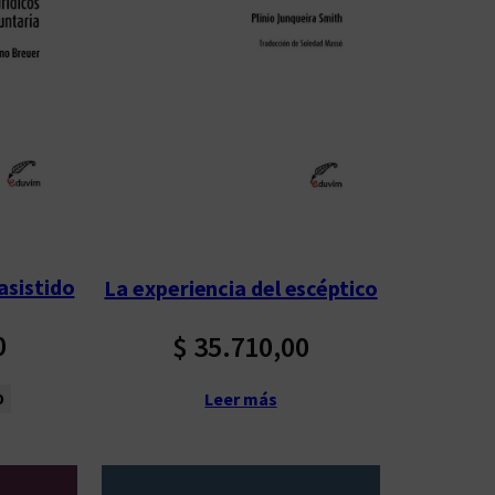
asistido
La experiencia del escéptico
0
$
35.710,00
Leer más
o