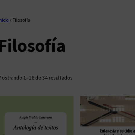
nicio
/ Filosofía
Filosofía
O
ostrando 1–16 de 34 resultados
r
d
e
n
a
d
o