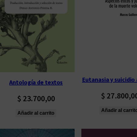
p
o
r
l
o
s
ú
l
t
Eutanasia y suicidio 
Antología de textos
i
m
$
27.800,0
$
23.700,00
o
s
Añadir al carrit
Añadir al carrito