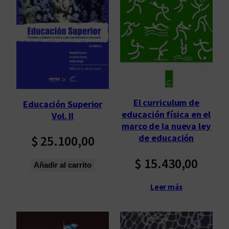
El curriculum de
Educación Superior
educación física en el
Vol. II
marco de la nueva ley
de educación
$
25.100,00
$
15.430,00
Añadir al carrito
Leer más