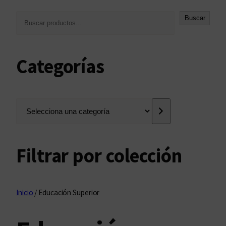
B
Buscar
u
s
c
Categorías
a
r
S
e
l
e
Filtrar por colección
c
c
i
o
Inicio
/ Educación Superior
n
a