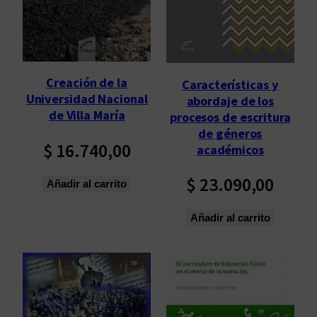
Creación de la
Características y
Universidad Nacional
abordaje de los
de Villa María
procesos de escritura
de géneros
$
16.740,00
académicos
$
23.090,00
Añadir al carrito
Añadir al carrito