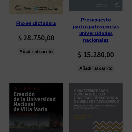
o
s
Presupuesto
ú
Filo en dictadura
participativo en las
l
universidades
t
$
28.750,00
nacionales
i
m
Añadir al carrito
$
15.280,00
o
s
Añadir al carrito