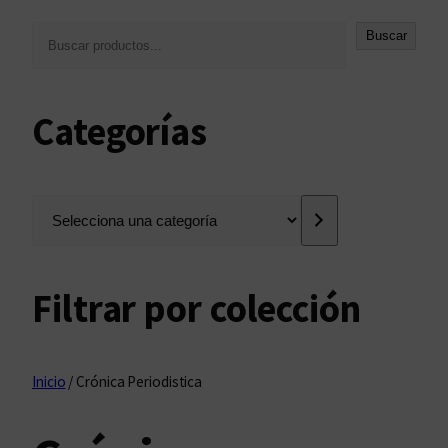
B
Buscar
u
s
c
Categorías
a
r
S
e
l
e
Filtrar por colección
c
c
i
o
Inicio
/ Crónica Periodistica
n
a