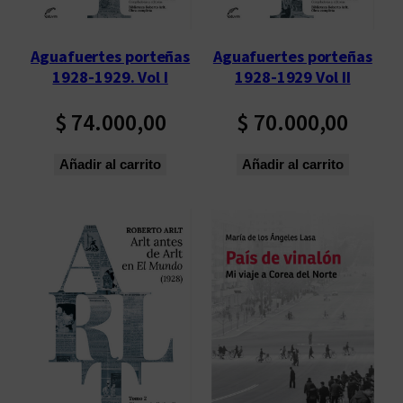
o
s
Aguafuertes porteñas
Aguafuertes porteñas
ú
1928-1929. Vol I
1928-1929 Vol II
l
t
$
74.000,00
$
70.000,00
i
m
Añadir al carrito
Añadir al carrito
o
s