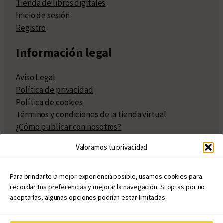
Tienda de libros digitales
Inicio de sesión
Registro
Información legal
Aviso Legal
Política de privacidad
Política de cookies
Términos y condiciones de la tienda virtual
¿Cómo publicar con nosotros?
Compra y venta de derechos
Valoramos tu privacidad
Políticas de publicación
Facturación
Políticas de coedición
Para brindarte la mejor experiencia posible, usamos cookies para
recordar tus preferencias y mejorar la navegación. Si optas por no
Atribuciones
aceptarlas, algunas opciones podrían estar limitadas.