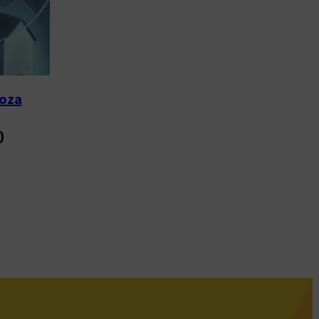
oza
0