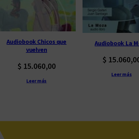
p
o
r
l
Audiobook Chicos que
o
Audiobook La M
vuelven
s
$
15.060,0
ú
$
15.060,00
l
Leer más
t
Leer más
i
m
o
s