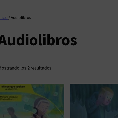
nicio
/ Audiolibros
Audiolibros
O
ostrando los 2 resultados
r
d
e
n
a
d
o