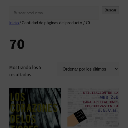
B
Buscar
u
Inicio
/ Cantidad de páginas del producto / 70
s
c
70
a
r
Mostrando los 5
O
resultados
r
d
e
n
a
d
o