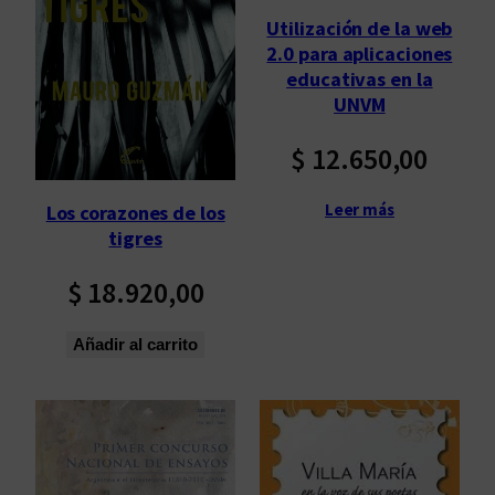
p
Utilización de la web
o
2.0 para aplicaciones
r
educativas en la
l
UNVM
o
s
$
12.650,00
ú
l
Leer más
Los corazones de los
t
tigres
i
$
18.920,00
m
o
s
Añadir al carrito