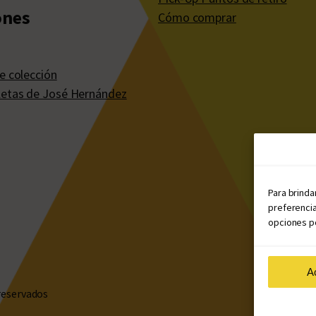
ones
Cómo comprar
e colección
etas de José Hernández
Para brinda
preferencia
opciones po
A
reservados