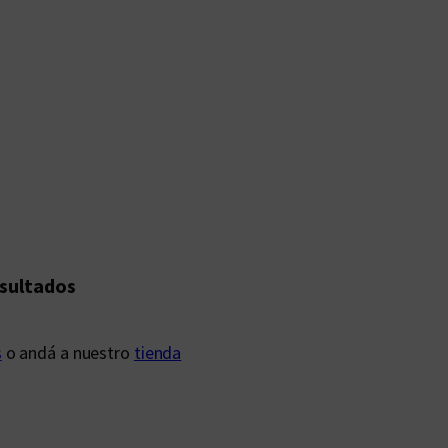
esultados
s
o andá a nuestro
tienda