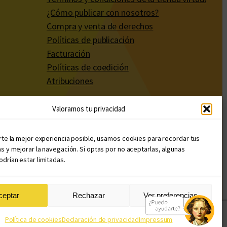
¿Cómo publicar con nosotros?
Compra y venta de derechos
Políticas de publicación
Facturación
Políticas de coedición
Atribuciones
Valoramos tu privacidad
rte la mejor experiencia posible, usamos cookies para recordar tus
s y mejorar la navegación. Si optas por no aceptarlas, algunas
drían estar limitadas.
ceptar
Rechazar
Ver preferencias
Diseño web: Llama Creativa
Política de cookies
Declaración de privacidad
Impressum