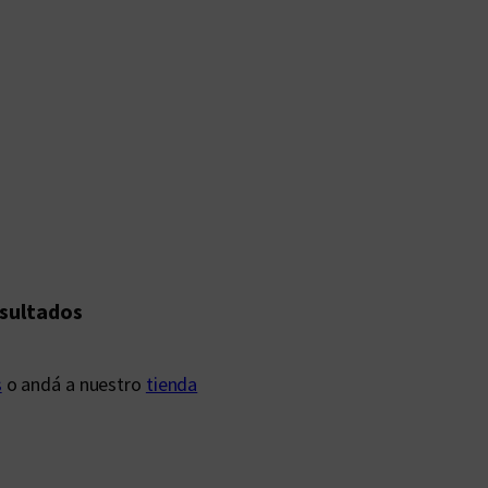
esultados
s
o andá a nuestro
tienda