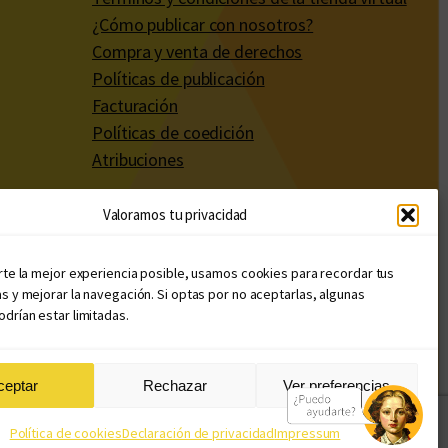
¿Cómo publicar con nosotros?
Compra y venta de derechos
Políticas de publicación
Facturación
Políticas de coedición
Atribuciones
Valoramos tu privacidad
rte la mejor experiencia posible, usamos cookies para recordar tus
s y mejorar la navegación. Si optas por no aceptarlas, algunas
drían estar limitadas.
ceptar
Rechazar
Ver preferencias
Diseño web: Llama Creativa
Política de cookies
Declaración de privacidad
Impressum