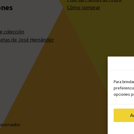
ones
Cómo comprar
e colección
etas de José Hernández
Para brinda
preferencia
opciones po
A
reservados