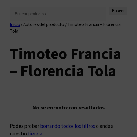
B
Buscar
u
Inicio
/ Autores del producto / Timoteo Francia – Florencia
s
Tola
c
a
Timoteo Francia
r
– Florencia Tola
No se encontraron resultados
Podés probar
borrando todos los filtros
o andá a
nuestro
tienda