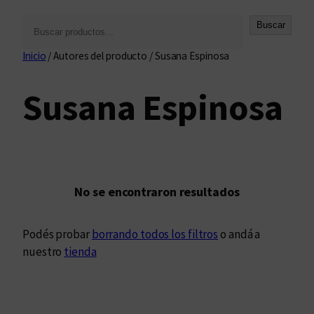
B
Buscar
u
Inicio
/ Autores del producto / Susana Espinosa
s
c
Susana Espinosa
a
r
No se encontraron resultados
Podés probar
borrando todos los filtros
o andá a
nuestro
tienda