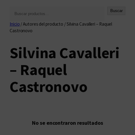
B
Buscar
u
Inicio
/ Autores del producto / Silvina Cavalleri – Raquel
s
Castronovo
c
a
Silvina Cavalleri
r
– Raquel
Castronovo
No se encontraron resultados