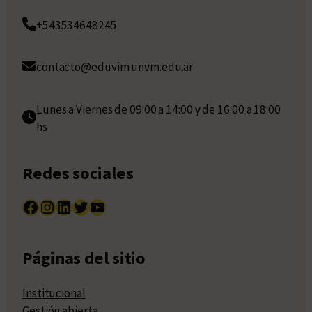
+543534648245
contacto@eduvim.unvm.edu.ar
Lunes a Viernes de 09:00 a 14:00 y de 16:00 a 18:00
hs
Redes sociales
Facebook
Instagram
LinkedIn
Twitter
YouTube
Páginas del sitio
Institucional
Gestión abierta