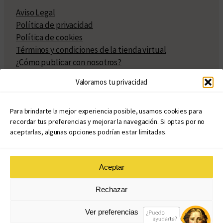
Aviso Legal
Política de privacidad
Política de cookies
Términos y condiciones de la tienda virtual
¿Cómo publicar con nosotros?
Compra y venta de derechos
Valoramos tu privacidad
Políticas de publicación
Facturación
Políticas de coedición
Para brindarte la mejor experiencia posible, usamos cookies para
recordar tus preferencias y mejorar la navegación. Si optas por no
Atribuciones
aceptarlas, algunas opciones podrían estar limitadas.
Aceptar
© Copyright 2020 – 2026
Rechazar
eduvim.com.ar
| Todos los derechos reservados
Ver preferencias
Diseño web: Llama Creativa