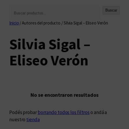
B
Buscar
u
Inicio
/ Autores del producto / Silvia Sigal – Eliseo Verón
s
c
Silvia Sigal –
a
r
Eliseo Verón
No se encontraron resultados
Podés probar
borrando todos los filtros
o andá a
nuestro
tienda