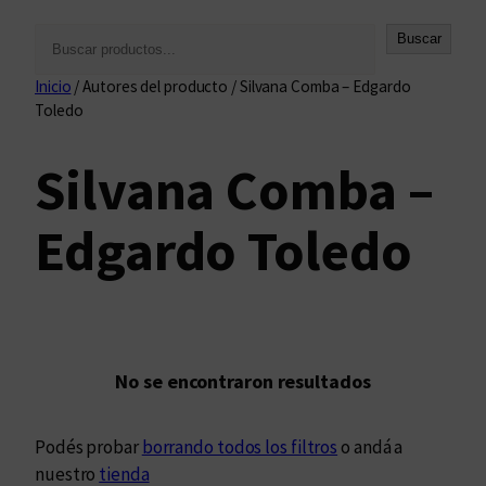
B
Buscar
u
Inicio
/ Autores del producto / Silvana Comba – Edgardo
s
Toledo
c
a
Silvana Comba –
r
Edgardo Toledo
No se encontraron resultados
Podés probar
borrando todos los filtros
o andá a
nuestro
tienda