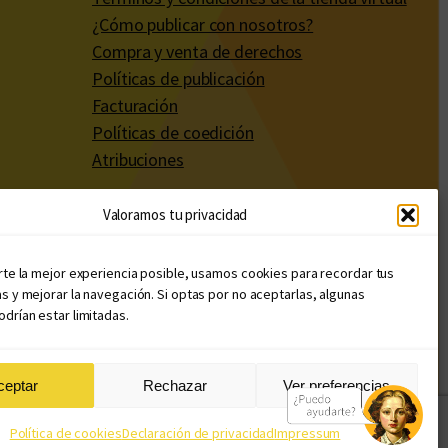
¿Cómo publicar con nosotros?
Compra y venta de derechos
Políticas de publicación
Facturación
Políticas de coedición
Atribuciones
Valoramos tu privacidad
rte la mejor experiencia posible, usamos cookies para recordar tus
s y mejorar la navegación. Si optas por no aceptarlas, algunas
drían estar limitadas.
ceptar
Rechazar
Ver preferencias
Diseño web: Llama Creativa
Política de cookies
Declaración de privacidad
Impressum