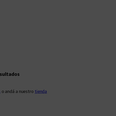
esultados
s
o andá a nuestro
tienda