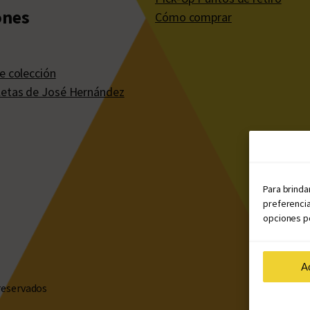
ones
Cómo comprar
e colección
etas de José Hernández
Para brinda
preferencia
opciones po
A
reservados