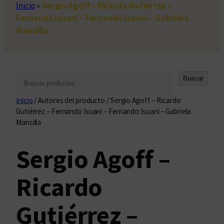
Inicio
»
Sergio Agoff – Ricardo Gutiérrez –
Fernando Isuani – Fernando Isuani – Gabriela
Mansilla
B
Buscar
u
Inicio
/ Autores del producto / Sergio Agoff – Ricardo
s
Gutiérrez – Fernando Isuani – Fernando Isuani – Gabriela
c
Mansilla
a
r
Sergio Agoff –
Ricardo
Gutiérrez –