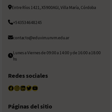
Entre Ríos 1421, X5900AGI, Villa María, Córdoba
+543534648245
contacto@eduvim.unvm.edu.ar
Lunes a Viernes de 09:00 a 14:00 y de 16:00 a 18:00
hs
Redes sociales
Facebook
Instagram
LinkedIn
Twitter
YouTube
Páginas del sitio