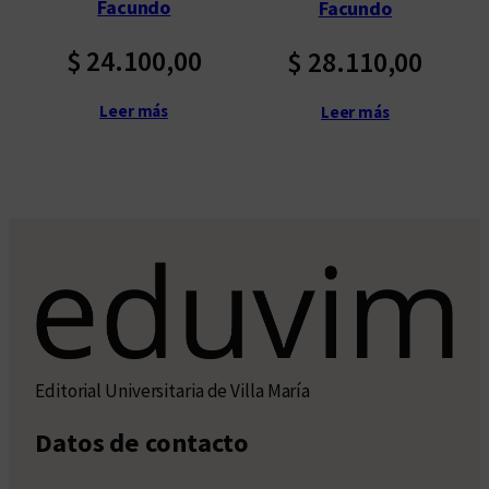
Facundo
Facundo
ú
l
$
24.100,00
$
28.110,00
t
i
Leer más
Leer más
m
o
s
Editorial Universitaria de Villa María
Datos de contacto