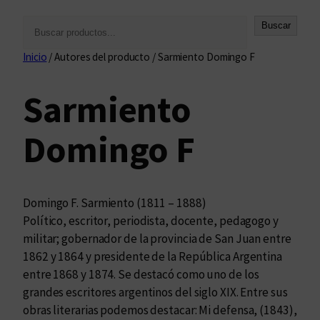
B
Buscar
u
Inicio
/ Autores del producto / Sarmiento Domingo F
s
c
Sarmiento
a
r
Domingo F
Domingo F. Sarmiento (1811 – 1888)
Político, escritor, periodista, docente, pedagogo y
militar; gobernador de la provincia de San Juan entre
1862 y 1864 y presidente de la República Argentina
entre 1868 y 1874. Se destacó como uno de los
grandes escritores argentinos del siglo XIX. Entre sus
obras literarias podemos destacar: Mi defensa, (1843),