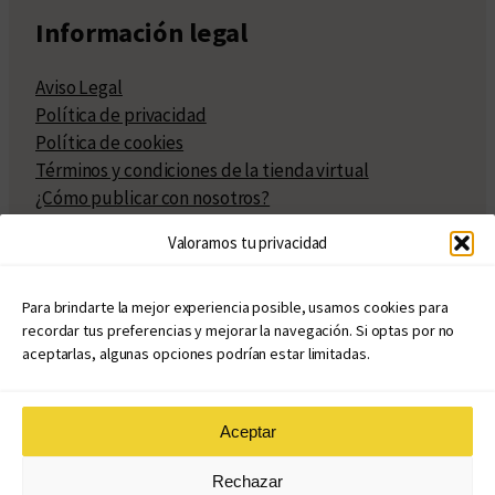
Información legal
Aviso Legal
Política de privacidad
Política de cookies
Términos y condiciones de la tienda virtual
¿Cómo publicar con nosotros?
Compra y venta de derechos
Valoramos tu privacidad
Políticas de publicación
Facturación
Políticas de coedición
Para brindarte la mejor experiencia posible, usamos cookies para
recordar tus preferencias y mejorar la navegación. Si optas por no
Atribuciones
aceptarlas, algunas opciones podrían estar limitadas.
Aceptar
© Copyright 2020 – 2026
Rechazar