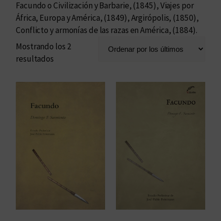
Facundo o Civilización y Barbarie, (1845), Viajes por
África, Europa y América, (1849), Argirópolis, (1850),
Conflicto y armonías de las razas en América, (1884).
Mostrando los 2
O
resultados
r
d
e
n
a
d
o
p
o
r
l
o
s