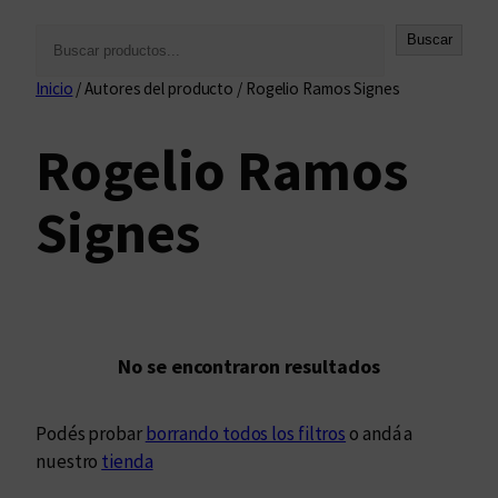
B
Buscar
u
Inicio
/ Autores del producto / Rogelio Ramos Signes
s
c
Rogelio Ramos
a
r
Signes
No se encontraron resultados
Podés probar
borrando todos los filtros
o andá a
nuestro
tienda