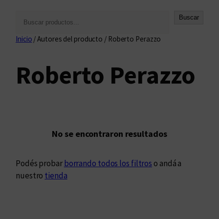
B
Buscar
u
Inicio
/ Autores del producto / Roberto Perazzo
s
c
Roberto Perazzo
a
r
No se encontraron resultados
Podés probar
borrando todos los filtros
o andá a
nuestro
tienda