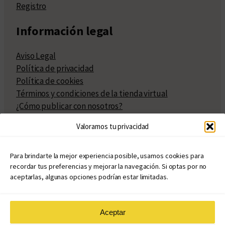
Registro
Información legal
Aviso Legal
Política de privacidad
Política de cookies
Términos y condiciones de la tienda virtual
¿Cómo publicar con nosotros?
Compra y venta de derechos
Valoramos tu privacidad
Políticas de publicación
Facturación
Políticas de coedición
Para brindarte la mejor experiencia posible, usamos cookies para
recordar tus preferencias y mejorar la navegación. Si optas por no
Atribuciones
aceptarlas, algunas opciones podrían estar limitadas.
Aceptar
© Copyright 2020 – 2026