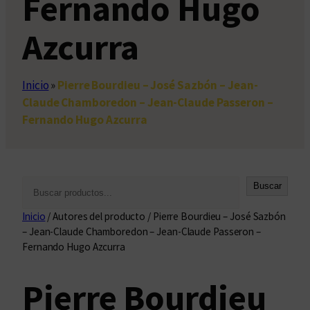
Fernando Hugo
Azcurra
Inicio
»
Pierre Bourdieu – José Sazbón – Jean-
Claude Chamboredon – Jean-Claude Passeron –
Fernando Hugo Azcurra
B
Buscar
u
Inicio
/ Autores del producto / Pierre Bourdieu – José Sazbón
s
– Jean-Claude Chamboredon – Jean-Claude Passeron –
c
Fernando Hugo Azcurra
a
r
Pierre Bourdieu