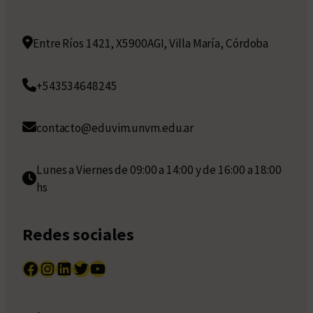
Entre Ríos 1421, X5900AGI, Villa María, Córdoba
+543534648245
contacto@eduvim.unvm.edu.ar
Lunes a Viernes de 09:00 a 14:00 y de 16:00 a 18:00
hs
Redes sociales
Facebook
Instagram
LinkedIn
Twitter
YouTube