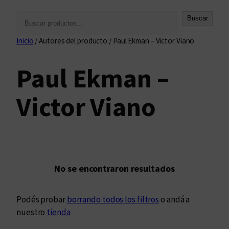
B
Buscar
u
Inicio
/ Autores del producto / Paul Ekman – Victor Viano
s
c
Paul Ekman –
a
r
Victor Viano
No se encontraron resultados
Podés probar
borrando todos los filtros
o andá a
nuestro
tienda