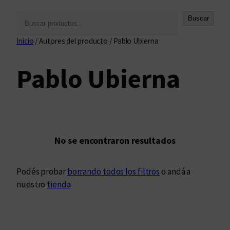
B
Buscar
u
Inicio
/ Autores del producto / Pablo Ubierna
s
c
Pablo Ubierna
a
r
No se encontraron resultados
Podés probar
borrando todos los filtros
o andá a
nuestro
tienda