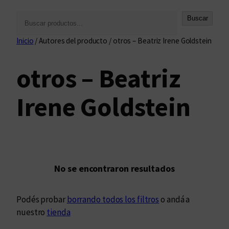
B
Buscar
u
Inicio
/ Autores del producto / otros – Beatriz Irene Goldstein
s
c
otros – Beatriz
a
r
Irene Goldstein
No se encontraron resultados
Podés probar
borrando todos los filtros
o andá a
nuestro
tienda