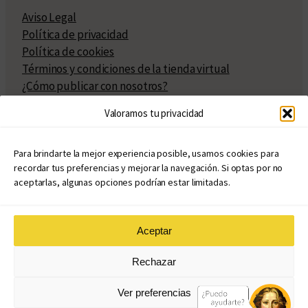
Aviso Legal
Política de privacidad
Política de cookies
Términos y condiciones de la tienda virtual
¿Cómo publicar con nosotros?
Compra y venta de derechos
Valoramos tu privacidad
Políticas de publicación
Facturación
Políticas de coedición
Para brindarte la mejor experiencia posible, usamos cookies para
recordar tus preferencias y mejorar la navegación. Si optas por no
Atribuciones
aceptarlas, algunas opciones podrían estar limitadas.
Aceptar
© Copyright 2020 – 2026
Rechazar
eduvim.com.ar
| Todos los derechos reservados
Ver preferencias
Diseño web: Llama Creativa