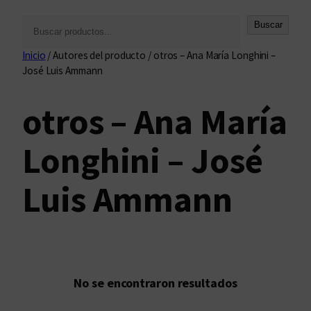
B
Buscar
u
Inicio
/ Autores del producto / otros – Ana María Longhini –
s
José Luis Ammann
c
a
otros – Ana María
r
Longhini – José
Luis Ammann
No se encontraron resultados