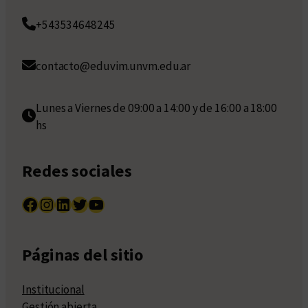
+543534648245
contacto@eduvim.unvm.edu.ar
Lunes a Viernes de 09:00 a 14:00 y de 16:00 a 18:00
hs
Redes sociales
Facebook
Instagram
LinkedIn
Twitter
YouTube
Páginas del sitio
Institucional
Gestión abierta