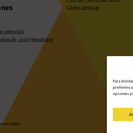
ones
Cómo comprar
e colección
etas de José Hernández
Para brinda
preferencia
opciones po
A
reservados