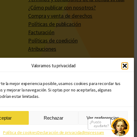
¿Cómo publicar con nosotros?
Compra y venta de derechos
Políticas de publicación
Facturación
Políticas de coedición
Atribuciones
Valoramos tu privacidad
rte la mejor experiencia posible, usamos cookies para recordar tus
s y mejorar la navegación. Si optas por no aceptarlas, algunas
drían estar limitadas.
ceptar
Rechazar
Ver preferencias
Diseño web: Llama Creativa
Política de cookies
Declaración de privacidad
Impressum