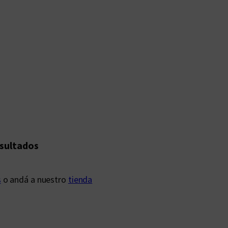
esultados
s
o andá a nuestro
tienda