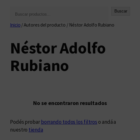
B
Buscar
u
Inicio
/ Autores del producto / Néstor Adolfo Rubiano
s
c
Néstor Adolfo
a
r
Rubiano
No se encontraron resultados
Podés probar
borrando todos los filtros
o andá a
nuestro
tienda