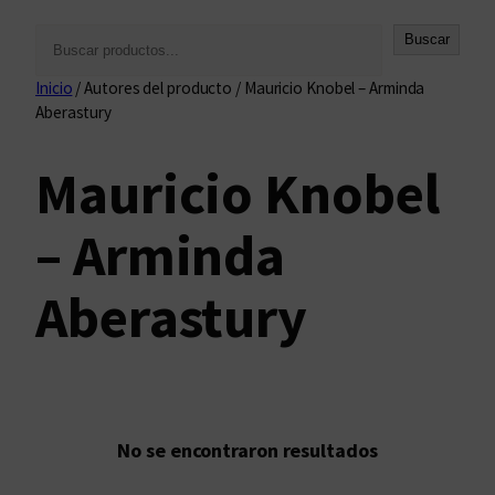
B
Buscar
u
Inicio
/ Autores del producto / Mauricio Knobel – Arminda
s
Aberastury
c
a
Mauricio Knobel
r
– Arminda
Aberastury
No se encontraron resultados