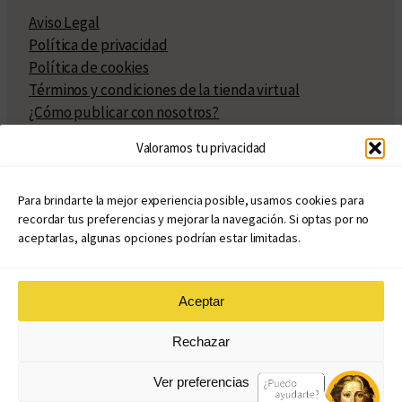
Aviso Legal
Política de privacidad
Política de cookies
Términos y condiciones de la tienda virtual
¿Cómo publicar con nosotros?
Compra y venta de derechos
Valoramos tu privacidad
Políticas de publicación
Facturación
Políticas de coedición
Para brindarte la mejor experiencia posible, usamos cookies para
recordar tus preferencias y mejorar la navegación. Si optas por no
Atribuciones
aceptarlas, algunas opciones podrían estar limitadas.
Aceptar
© Copyright 2020 – 2026
Rechazar
eduvim.com.ar
| Todos los derechos reservados
Ver preferencias
Diseño web: Llama Creativa