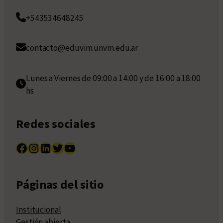
+543534648245
contacto@eduvim.unvm.edu.ar
Lunes a Viernes de 09:00 a 14:00 y de 16:00 a 18:00
hs
Redes sociales
Facebook
Instagram
LinkedIn
Twitter
YouTube
Páginas del sitio
Institucional
Gestión abierta