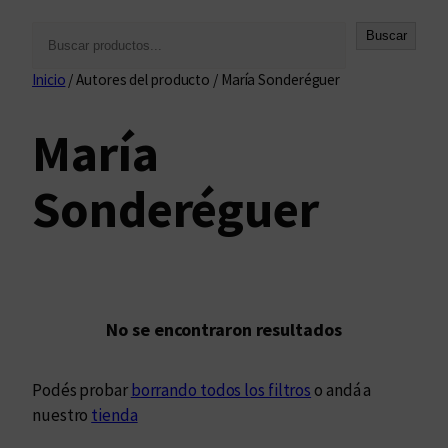
B
Buscar
u
Inicio
/ Autores del producto / María Sonderéguer
s
c
María
a
r
Sonderéguer
No se encontraron resultados
Podés probar
borrando todos los filtros
o andá a
nuestro
tienda