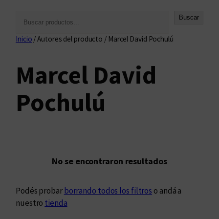
B
Buscar
u
Inicio
/ Autores del producto / Marcel David Pochulú
s
c
Marcel David
a
r
Pochulú
No se encontraron resultados
Podés probar
borrando todos los filtros
o andá a
nuestro
tienda