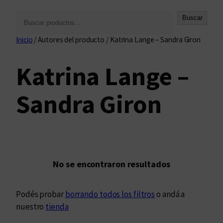
B
Buscar
u
Inicio
/ Autores del producto / Katrina Lange – Sandra Giron
s
c
Katrina Lange –
a
r
Sandra Giron
No se encontraron resultados
Podés probar
borrando todos los filtros
o andá a
nuestro
tienda