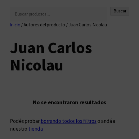
B
Buscar
u
Inicio
/ Autores del producto / Juan Carlos Nicolau
s
c
Juan Carlos
a
r
Nicolau
No se encontraron resultados
Podés probar
borrando todos los filtros
o andá a
nuestro
tienda