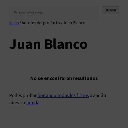
B
Buscar
u
Inicio
/ Autores del producto / Juan Blanco
s
c
Juan Blanco
a
r
No se encontraron resultados
Podés probar
borrando todos los filtros
o andá a
nuestro
tienda