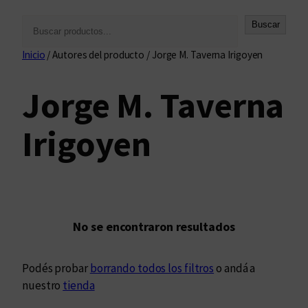
B
Buscar
u
Inicio
/ Autores del producto / Jorge M. Taverna Irigoyen
s
c
Jorge M. Taverna
a
r
Irigoyen
No se encontraron resultados
Podés probar
borrando todos los filtros
o andá a
nuestro
tienda