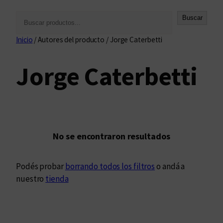
B
Buscar
u
Inicio
/ Autores del producto / Jorge Caterbetti
s
c
Jorge Caterbetti
a
r
No se encontraron resultados
Podés probar
borrando todos los filtros
o andá a
nuestro
tienda