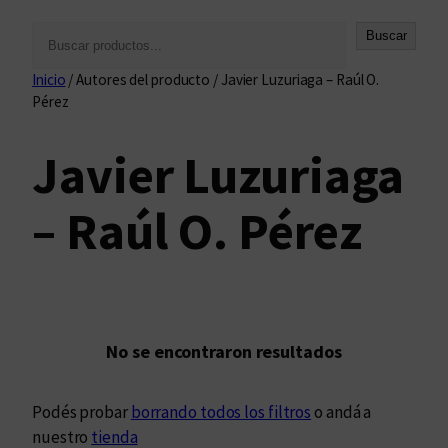
B
Buscar
u
Inicio
/ Autores del producto / Javier Luzuriaga – Raúl O.
s
Pérez
c
a
Javier Luzuriaga
r
– Raúl O. Pérez
No se encontraron resultados
Podés probar
borrando todos los filtros
o andá a
nuestro
tienda