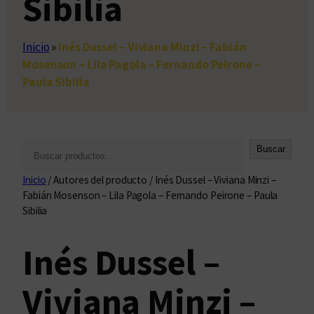
Sibilia
Inicio
»
Inés Dussel – Viviana Minzi – Fabián
Mosenson – Lila Pagola – Fernando Peirone –
Paula Sibilia
B
Buscar
u
Inicio
/ Autores del producto / Inés Dussel – Viviana Minzi –
s
Fabián Mosenson – Lila Pagola – Fernando Peirone – Paula
c
Sibilia
a
r
Inés Dussel –
Viviana Minzi –