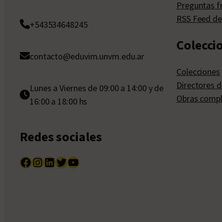
Preguntas f
RSS Feed de
+543534648245
Colecci
contacto@eduvim.unvm.edu.ar
Colecciones
Directores d
Lunes a Viernes de 09:00 a 14:00 y de
Obras compl
16:00 a 18:00 hs
Redes sociales
Facebook
Instagram
LinkedIn
Twitter
YouTube