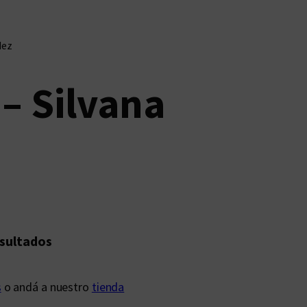
dez
 – Silvana
esultados
s
o andá a nuestro
tienda