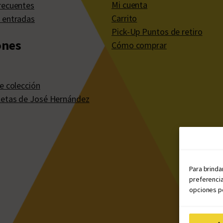
Mi cuenta
recuentes
Carrito
 entradas
Pick-Up Puntos de retiro
ones
Cómo comprar
e colección
etas de José Hernández
Para brinda
preferencia
opciones po