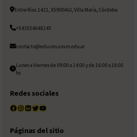
Entre Ríos 1421, X5900AGI, Villa María, Córdoba
+543534648245
contacto@eduvim.unvm.edu.ar
Lunes a Viernes de 09:00 a 14:00 y de 16:00 a 18:00
hs
Redes sociales
Facebook
Instagram
LinkedIn
Twitter
YouTube
Páginas del sitio