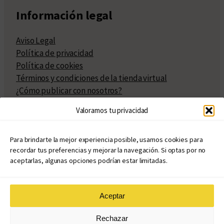
Información legal
Aviso Legal
Política de privacidad
Política de cookies
Términos y condiciones de la tienda virtual
¿Cómo publicar con nosotros?
Compra y venta de derechos
Valoramos tu privacidad
Políticas de publicación
Facturación
Políticas de coedición
Para brindarte la mejor experiencia posible, usamos cookies para
recordar tus preferencias y mejorar la navegación. Si optas por no
Atribuciones
aceptarlas, algunas opciones podrían estar limitadas.
Aceptar
© Copyright 2020 – 2026
Rechazar