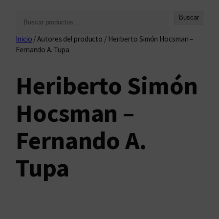
B
Buscar
u
Inicio
/ Autores del producto / Heriberto Simón Hocsman –
s
Fernando A. Tupa
c
a
Heriberto Simón
r
Hocsman –
Fernando A.
Tupa