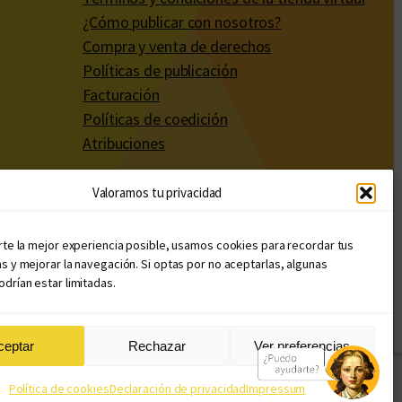
¿Cómo publicar con nosotros?
Compra y venta de derechos
Políticas de publicación
Facturación
Políticas de coedición
Atribuciones
Valoramos tu privacidad
rte la mejor experiencia posible, usamos cookies para recordar tus
s y mejorar la navegación. Si optas por no aceptarlas, algunas
drían estar limitadas.
ceptar
Rechazar
Ver preferencias
Diseño web: Llama Creativa
Política de cookies
Declaración de privacidad
Impressum