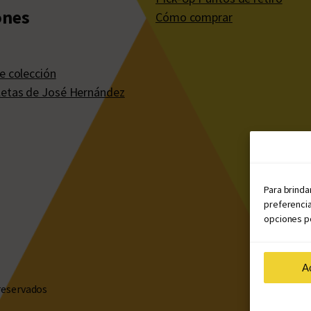
ones
Cómo comprar
e colección
etas de José Hernández
Para brinda
preferencia
opciones po
A
reservados