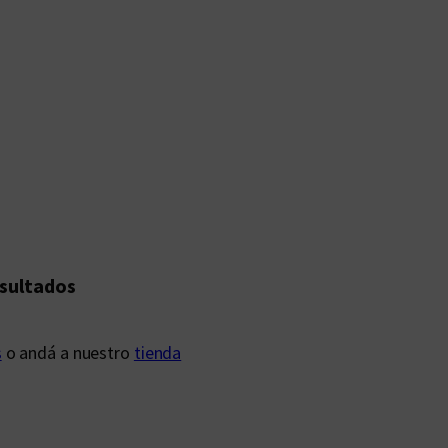
esultados
s
o andá a nuestro
tienda