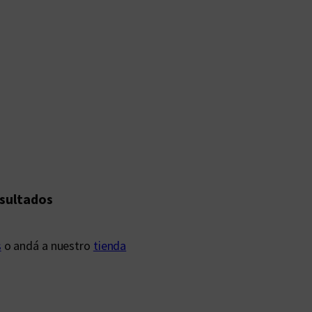
esultados
s
o andá a nuestro
tienda