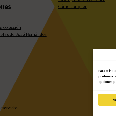
ones
Cómo comprar
e colección
etas de José Hernández
Para brinda
preferencia
opciones po
A
reservados