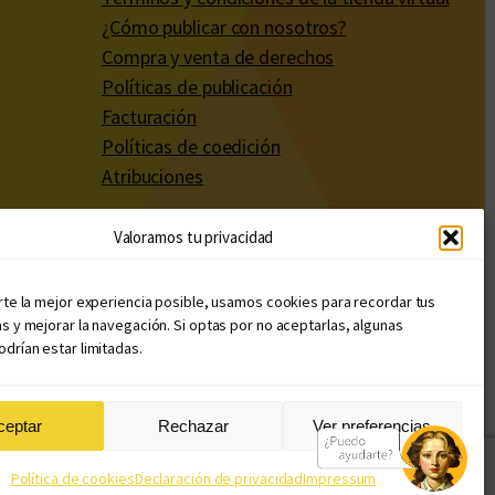
¿Cómo publicar con nosotros?
Compra y venta de derechos
Políticas de publicación
Facturación
Políticas de coedición
Atribuciones
Valoramos tu privacidad
rte la mejor experiencia posible, usamos cookies para recordar tus
s y mejorar la navegación. Si optas por no aceptarlas, algunas
drían estar limitadas.
ceptar
Rechazar
Ver preferencias
Diseño web: Llama Creativa
Política de cookies
Declaración de privacidad
Impressum