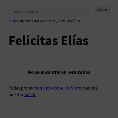
B
Buscar
u
Inicio
/ Autores del producto / Felicitas Elías
s
c
Felicitas Elías
a
r
No se encontraron resultados
Podés probar
borrando todos los filtros
o andá a
nuestro
tienda