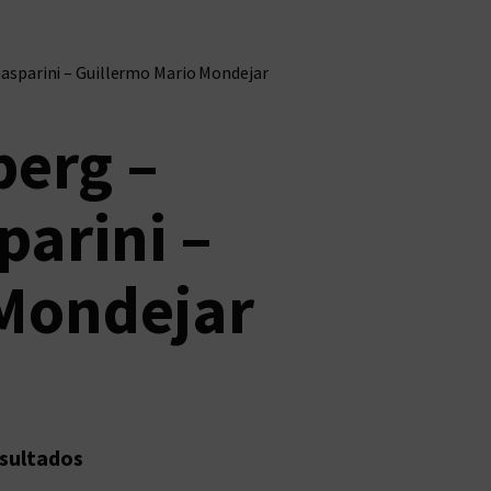
Gasparini – Guillermo Mario Mondejar
berg –
parini –
 Mondejar
esultados