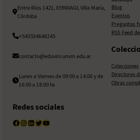
Blog
Entre Ríos 1421, X5900AGI, Villa María,
Eventos
Córdoba
Preguntas f
RSS Feed de
+543534648245
Colecci
contacto@eduvim.unvm.edu.ar
Colecciones
Directores d
Lunes a Viernes de 09:00 a 14:00 y de
Obras compl
16:00 a 18:00 hs
Redes sociales
Facebook
Instagram
LinkedIn
Twitter
YouTube