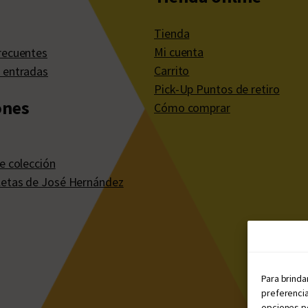
Tienda
Mi cuenta
recuentes
Carrito
 entradas
Pick-Up Puntos de retiro
ones
Cómo comprar
e colección
etas de José Hernández
Para brinda
preferencia
opciones po