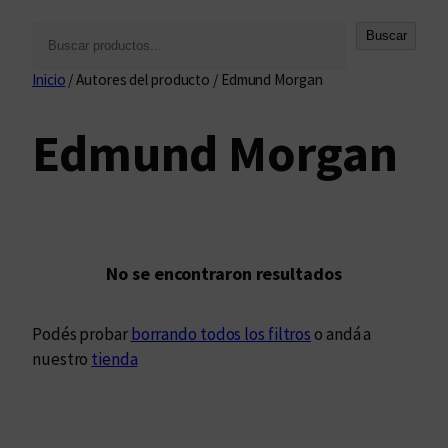
B
Buscar
u
Inicio
/ Autores del producto / Edmund Morgan
s
c
Edmund Morgan
a
r
No se encontraron resultados
Podés probar
borrando todos los filtros
o andá a
nuestro
tienda