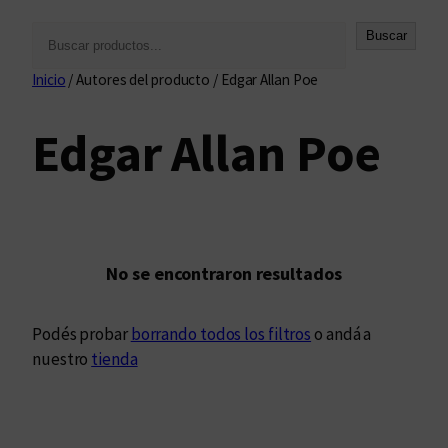
B
Buscar
u
Inicio
/ Autores del producto / Edgar Allan Poe
s
c
Edgar Allan Poe
a
r
No se encontraron resultados
Podés probar
borrando todos los filtros
o andá a
nuestro
tienda