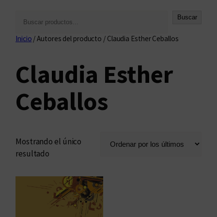
B
Buscar
u
Inicio
/ Autores del producto / Claudia Esther Ceballos
s
c
Claudia Esther
a
r
Ceballos
Mostrando el único
resultado