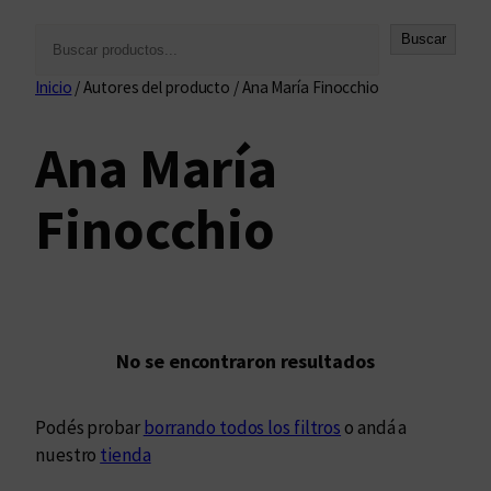
B
Buscar
u
Inicio
/ Autores del producto / Ana María Finocchio
s
c
Ana María
a
r
Finocchio
No se encontraron resultados
Podés probar
borrando todos los filtros
o andá a
nuestro
tienda